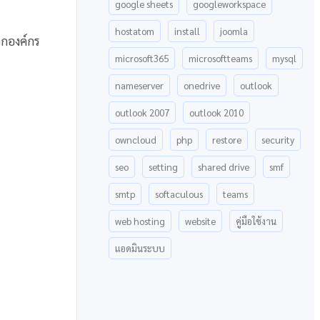
google sheets
googleworkspace
hostatom
install
joomla
อกองค์กร
microsoft365
microsoftteams
mysql
nameserver
onedrive
outlook
outlook 2007
outlook 2010
owncloud
php
restore
security
seo
setting
shared drive
smf
smtp
softaculous
teams
web hosting
website
คู่มือใช้งาน
แอดมินระบบ