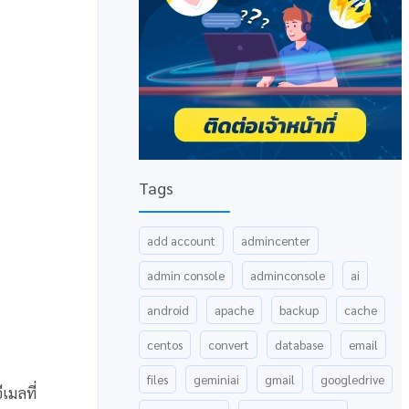
Tags
add account
admincenter
admin console
adminconsole
ai
android
apache
backup
cache
centos
convert
database
email
files
geminiai
gmail
googledrive
เมลที่