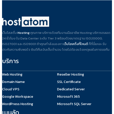
เว็บโฮสติ้ง
Hosting
คุณภาพ บริการด้วยทีมงานมืออาชีพ Hosting บริการตลอด
24 ชั่วโมง ใน Data Center ระดับ Tier 3 พร้อมด้วยมาตรฐาน ISO20000,
ISO27001 และ ISO9001 ถ้าคุณกำลังมองหา
เว็บโฮสติ้งที่ไหนดี
ก็ที่นี่แหละ รับ
ประกันความพึงพอใจ ยินดีคืนเงินเต็มจำนวน โดยไม่ต้องแจ้งเหตุผลในการขอคืน
บริการ
Web Hosting
Reseller Hosting
Domain Name
SSL Certificate
Cloud VPS
Dedicated Server
Google Workspace
Microsoft 365
WordPress Hosting
Microsoft SQL Server
เมนูลัด