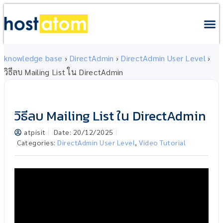
knowledge base
›
DirectAdmin
›
DirectAdmin User Level
›
วิธีลบ Mailing List ใน DirectAdmin
วิธีลบ Mailing List ใน DirectAdmin
atpisit
Date:
20/12/2025
Categories:
DirectAdmin User Level
,
Video Tutorial