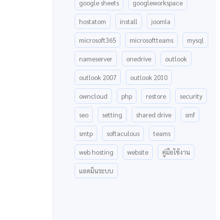
google sheets
googleworkspace
hostatom
install
joomla
microsoft365
microsoftteams
mysql
nameserver
onedrive
outlook
outlook 2007
outlook 2010
owncloud
php
restore
security
seo
setting
shared drive
smf
smtp
softaculous
teams
web hosting
website
คู่มือใช้งาน
แอดมินระบบ