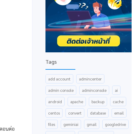
Tags
add account
admincenter
admin console
adminconsole
ai
android
apache
backup
cache
centos
convert
database
email
files
geminiai
gmail
googledrive
นตอนต่อ