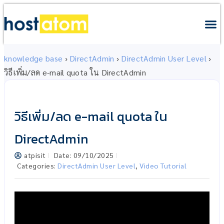
knowledge base
›
DirectAdmin
›
DirectAdmin User Level
›
วิธีเพิ่ม/ลด e-mail quota ใน DirectAdmin
วิธีเพิ่ม/ลด e-mail quota ใน
DirectAdmin
atpisit
Date:
09/10/2025
Categories:
DirectAdmin User Level
,
Video Tutorial