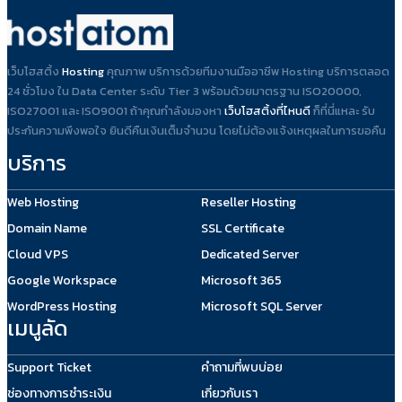
เว็บโฮสติ้ง
Hosting
คุณภาพ บริการด้วยทีมงานมืออาชีพ Hosting บริการตลอด
24 ชั่วโมง ใน Data Center ระดับ Tier 3 พร้อมด้วยมาตรฐาน ISO20000,
ISO27001 และ ISO9001 ถ้าคุณกำลังมองหา
เว็บโฮสติ้งที่ไหนดี
ก็ที่นี่แหละ รับ
ประกันความพึงพอใจ ยินดีคืนเงินเต็มจำนวน โดยไม่ต้องแจ้งเหตุผลในการขอคืน
บริการ
Web Hosting
Reseller Hosting
Domain Name
SSL Certificate
Cloud VPS
Dedicated Server
Google Workspace
Microsoft 365
WordPress Hosting
Microsoft SQL Server
เมนูลัด
Support Ticket
คำถามที่พบบ่อย
ช่องทางการชำระเงิน
เกี่ยวกับเรา