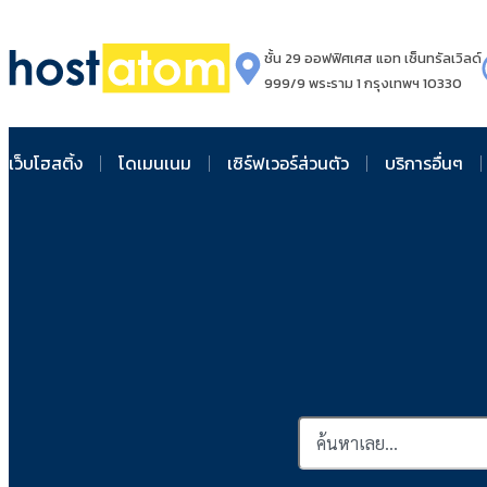
ชั้น 29 ออฟฟิศเศส แอท เซ็นทรัลเวิลด์
999/9 พระราม 1 กรุงเทพฯ 10330
เว็บโฮสติ้ง
โดเมนเนม
เซิร์ฟเวอร์ส่วนตัว
บริการอื่นๆ