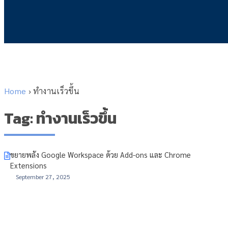
Home
›
ทำงานเร็วขึ้น
Tag: ทำงานเร็วขึ้น
ขยายพลัง Google Workspace ด้วย Add-ons และ Chrome
Extensions
September 27, 2025