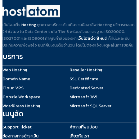
เว็บโฮสติ้ง
Hosting
คุณภาพ บริการด้วยทีมงานมืออาชีพ Hosting บริการตลอด
24 ชั่วโมง ใน Data Center ระดับ Tier 3 พร้อมด้วยมาตรฐาน ISO20000,
ISO27001 และ ISO9001 ถ้าคุณกำลังมองหา
เว็บโฮสติ้งที่ไหนดี
ก็ที่นี่แหละ รับ
ประกันความพึงพอใจ ยินดีคืนเงินเต็มจำนวน โดยไม่ต้องแจ้งเหตุผลในการขอคืน
บริการ
Web Hosting
Reseller Hosting
Domain Name
SSL Certificate
Cloud VPS
Dedicated Server
Google Workspace
Microsoft 365
WordPress Hosting
Microsoft SQL Server
เมนูลัด
Support Ticket
คำถามที่พบบ่อย
ช่องทางการชำระเงิน
เกี่ยวกับเรา