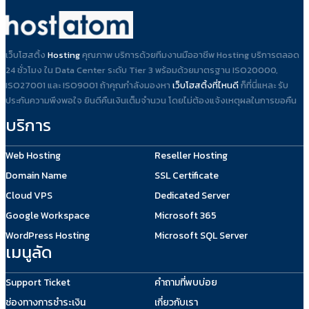
เว็บโฮสติ้ง
Hosting
คุณภาพ บริการด้วยทีมงานมืออาชีพ Hosting บริการตลอด
24 ชั่วโมง ใน Data Center ระดับ Tier 3 พร้อมด้วยมาตรฐาน ISO20000,
ISO27001 และ ISO9001 ถ้าคุณกำลังมองหา
เว็บโฮสติ้งที่ไหนดี
ก็ที่นี่แหละ รับ
ประกันความพึงพอใจ ยินดีคืนเงินเต็มจำนวน โดยไม่ต้องแจ้งเหตุผลในการขอคืน
บริการ
Web Hosting
Reseller Hosting
Domain Name
SSL Certificate
Cloud VPS
Dedicated Server
Google Workspace
Microsoft 365
WordPress Hosting
Microsoft SQL Server
เมนูลัด
Support Ticket
คำถามที่พบบ่อย
ช่องทางการชำระเงิน
เกี่ยวกับเรา