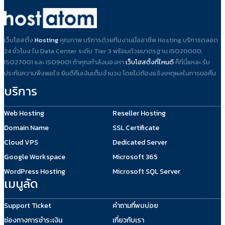
เว็บโฮสติ้ง
Hosting
คุณภาพ บริการด้วยทีมงานมืออาชีพ Hosting บริการตลอด
24 ชั่วโมง ใน Data Center ระดับ Tier 3 พร้อมด้วยมาตรฐาน ISO20000,
ISO27001 และ ISO9001 ถ้าคุณกำลังมองหา
เว็บโฮสติ้งที่ไหนดี
ก็ที่นี่แหละ รับ
ประกันความพึงพอใจ ยินดีคืนเงินเต็มจำนวน โดยไม่ต้องแจ้งเหตุผลในการขอคืน
บริการ
Web Hosting
Reseller Hosting
Domain Name
SSL Certificate
Cloud VPS
Dedicated Server
Google Workspace
Microsoft 365
WordPress Hosting
Microsoft SQL Server
เมนูลัด
Support Ticket
คำถามที่พบบ่อย
ช่องทางการชำระเงิน
เกี่ยวกับเรา