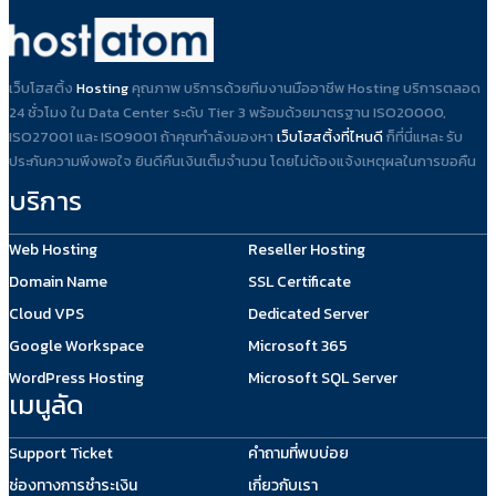
เว็บโฮสติ้ง
Hosting
คุณภาพ บริการด้วยทีมงานมืออาชีพ Hosting บริการตลอด
24 ชั่วโมง ใน Data Center ระดับ Tier 3 พร้อมด้วยมาตรฐาน ISO20000,
ISO27001 และ ISO9001 ถ้าคุณกำลังมองหา
เว็บโฮสติ้งที่ไหนดี
ก็ที่นี่แหละ รับ
ประกันความพึงพอใจ ยินดีคืนเงินเต็มจำนวน โดยไม่ต้องแจ้งเหตุผลในการขอคืน
บริการ
Web Hosting
Reseller Hosting
Domain Name
SSL Certificate
Cloud VPS
Dedicated Server
Google Workspace
Microsoft 365
WordPress Hosting
Microsoft SQL Server
เมนูลัด
Support Ticket
คำถามที่พบบ่อย
ช่องทางการชำระเงิน
เกี่ยวกับเรา