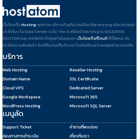
เว็บโฮสติ้ง
Hosting
คุณภาพ บริการด้วยทีมงานมืออาชีพ Hosting บริการตลอด
24 ชั่วโมง ใน Data Center ระดับ Tier 3 พร้อมด้วยมาตรฐาน ISO20000,
ISO27001 และ ISO9001 ถ้าคุณกำลังมองหา
เว็บโฮสติ้งที่ไหนดี
ก็ที่นี่แหละ รับ
ประกันความพึงพอใจ ยินดีคืนเงินเต็มจำนวน โดยไม่ต้องแจ้งเหตุผลในการขอคืน
บริการ
Web Hosting
Reseller Hosting
Domain Name
SSL Certificate
Cloud VPS
Dedicated Server
Google Workspace
Microsoft 365
WordPress Hosting
Microsoft SQL Server
เมนูลัด
Support Ticket
คำถามที่พบบ่อย
ช่องทางการชำระเงิน
เกี่ยวกับเรา