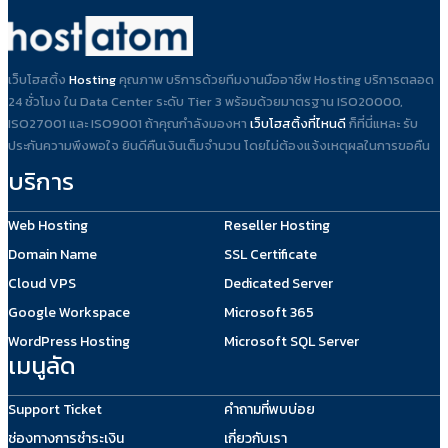
เว็บโฮสติ้ง
Hosting
คุณภาพ บริการด้วยทีมงานมืออาชีพ Hosting บริการตลอด
24 ชั่วโมง ใน Data Center ระดับ Tier 3 พร้อมด้วยมาตรฐาน ISO20000,
ISO27001 และ ISO9001 ถ้าคุณกำลังมองหา
เว็บโฮสติ้งที่ไหนดี
ก็ที่นี่แหละ รับ
ประกันความพึงพอใจ ยินดีคืนเงินเต็มจำนวน โดยไม่ต้องแจ้งเหตุผลในการขอคืน
บริการ
Web Hosting
Reseller Hosting
Domain Name
SSL Certificate
Cloud VPS
Dedicated Server
Google Workspace
Microsoft 365
WordPress Hosting
Microsoft SQL Server
เมนูลัด
Support Ticket
คำถามที่พบบ่อย
ช่องทางการชำระเงิน
เกี่ยวกับเรา