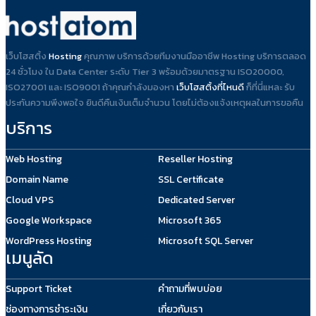
เว็บโฮสติ้ง
Hosting
คุณภาพ บริการด้วยทีมงานมืออาชีพ Hosting บริการตลอด
24 ชั่วโมง ใน Data Center ระดับ Tier 3 พร้อมด้วยมาตรฐาน ISO20000,
ISO27001 และ ISO9001 ถ้าคุณกำลังมองหา
เว็บโฮสติ้งที่ไหนดี
ก็ที่นี่แหละ รับ
ประกันความพึงพอใจ ยินดีคืนเงินเต็มจำนวน โดยไม่ต้องแจ้งเหตุผลในการขอคืน
บริการ
Web Hosting
Reseller Hosting
Domain Name
SSL Certificate
Cloud VPS
Dedicated Server
Google Workspace
Microsoft 365
WordPress Hosting
Microsoft SQL Server
เมนูลัด
Support Ticket
คำถามที่พบบ่อย
ช่องทางการชำระเงิน
เกี่ยวกับเรา