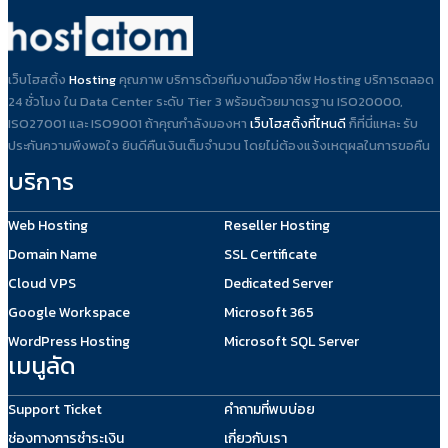
เว็บโฮสติ้ง
Hosting
คุณภาพ บริการด้วยทีมงานมืออาชีพ Hosting บริการตลอด
24 ชั่วโมง ใน Data Center ระดับ Tier 3 พร้อมด้วยมาตรฐาน ISO20000,
ISO27001 และ ISO9001 ถ้าคุณกำลังมองหา
เว็บโฮสติ้งที่ไหนดี
ก็ที่นี่แหละ รับ
ประกันความพึงพอใจ ยินดีคืนเงินเต็มจำนวน โดยไม่ต้องแจ้งเหตุผลในการขอคืน
บริการ
Web Hosting
Reseller Hosting
Domain Name
SSL Certificate
Cloud VPS
Dedicated Server
Google Workspace
Microsoft 365
WordPress Hosting
Microsoft SQL Server
เมนูลัด
Support Ticket
คำถามที่พบบ่อย
ช่องทางการชำระเงิน
เกี่ยวกับเรา