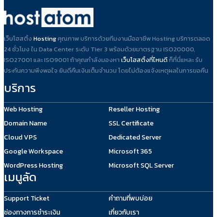
เว็บโฮสติ้ง
Hosting
คุณภาพ บริการด้วยทีมงานมืออาชีพ Hosting บริการตลอด
24 ชั่วโมง ใน Data Center ระดับ Tier 3 พร้อมด้วยมาตรฐาน ISO20000,
ISO27001 และ ISO9001 ถ้าคุณกำลังมองหา
เว็บโฮสติ้งที่ไหนดี
ก็ที่นี่แหละ รับ
ประกันความพึงพอใจ ยินดีคืนเงินเต็มจำนวน โดยไม่ต้องแจ้งเหตุผลในการขอคืน
บริการ
Web Hosting
Reseller Hosting
Domain Name
SSL Certificate
Cloud VPS
Dedicated Server
Google Workspace
Microsoft 365
WordPress Hosting
Microsoft SQL Server
เมนูลัด
Support Ticket
คำถามที่พบบ่อย
ช่องทางการชำระเงิน
เกี่ยวกับเรา