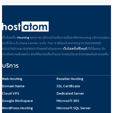
เว็บโฮสติ้ง
Hosting
คุณภาพ บริการด้วยทีมงานมืออาชีพ Hosting บริการตลอด
24 ชั่วโมง ใน Data Center ระดับ Tier 3 พร้อมด้วยมาตรฐาน ISO20000,
ISO27001 และ ISO9001 ถ้าคุณกำลังมองหา
เว็บโฮสติ้งที่ไหนดี
ก็ที่นี่แหละ รับ
ประกันความพึงพอใจ ยินดีคืนเงินเต็มจำนวน โดยไม่ต้องแจ้งเหตุผลในการขอคืน
บริการ
Web Hosting
Reseller Hosting
Domain Name
SSL Certificate
Cloud VPS
Dedicated Server
Google Workspace
Microsoft 365
WordPress Hosting
Microsoft SQL Server