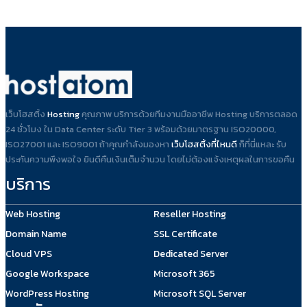
เว็บโฮสติ้ง
Hosting
คุณภาพ บริการด้วยทีมงานมืออาชีพ Hosting บริการตลอด
24 ชั่วโมง ใน Data Center ระดับ Tier 3 พร้อมด้วยมาตรฐาน ISO20000,
ISO27001 และ ISO9001 ถ้าคุณกำลังมองหา
เว็บโฮสติ้งที่ไหนดี
ก็ที่นี่แหละ รับ
ประกันความพึงพอใจ ยินดีคืนเงินเต็มจำนวน โดยไม่ต้องแจ้งเหตุผลในการขอคืน
บริการ
Web Hosting
Reseller Hosting
Domain Name
SSL Certificate
Cloud VPS
Dedicated Server
Google Workspace
Microsoft 365
WordPress Hosting
Microsoft SQL Server