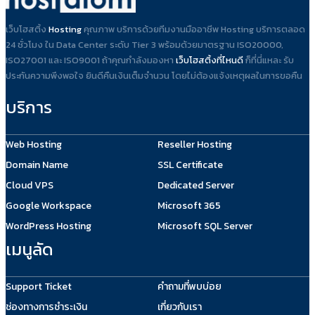
เว็บโฮสติ้ง
Hosting
คุณภาพ บริการด้วยทีมงานมืออาชีพ Hosting บริการตลอด
24 ชั่วโมง ใน Data Center ระดับ Tier 3 พร้อมด้วยมาตรฐาน ISO20000,
ISO27001 และ ISO9001 ถ้าคุณกำลังมองหา
เว็บโฮสติ้งที่ไหนดี
ก็ที่นี่แหละ รับ
ประกันความพึงพอใจ ยินดีคืนเงินเต็มจำนวน โดยไม่ต้องแจ้งเหตุผลในการขอคืน
บริการ
Web Hosting
Reseller Hosting
Domain Name
SSL Certificate
Cloud VPS
Dedicated Server
Google Workspace
Microsoft 365
WordPress Hosting
Microsoft SQL Server
เมนูลัด
Support Ticket
คำถามที่พบบ่อย
ช่องทางการชำระเงิน
เกี่ยวกับเรา