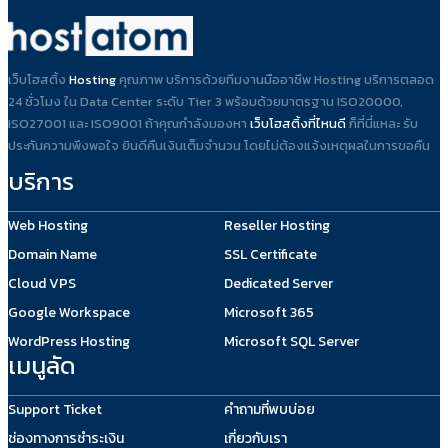
เว็บโฮสติ้ง
Hosting
คุณภาพ บริการด้วยทีมงานมืออาชีพ Hosting บริการตลอด
24 ชั่วโมง ใน Data Center ระดับ Tier 3 พร้อมด้วยมาตรฐาน ISO20000,
ISO27001 และ ISO9001 ถ้าคุณกำลังมองหา
เว็บโฮสติ้งที่ไหนดี
ก็ที่นี่แหละ รับ
ประกันความพึงพอใจ ยินดีคืนเงินเต็มจำนวน โดยไม่ต้องแจ้งเหตุผลในการขอคืน
บริการ
Web Hosting
Reseller Hosting
Domain Name
SSL Certificate
Cloud VPS
Dedicated Server
Google Workspace
Microsoft 365
WordPress Hosting
Microsoft SQL Server
เมนูลัด
Support Ticket
คำถามที่พบบ่อย
ช่องทางการชำระเงิน
เกี่ยวกับเรา