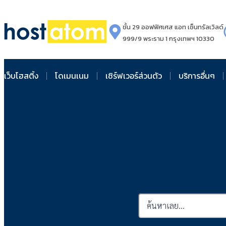
ชั้น 29 ออฟฟิศเศส แอท เซ็นทรัลเวิลด์
999/9 พระราม 1 กรุงเทพฯ 10330
เว็บโฮสติ้ง
โดเมนเนม
เซิร์ฟเวอร์ส่วนตัว
บริการอื่นๆ