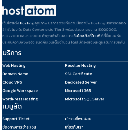
เว็บโฮสติ้ง
Hosting
คุณภาพ บริการด้วยทีมงานมืออาชีพ Hosting บริการตลอด
24 ชั่วโมง ใน Data Center ระดับ Tier 3 พร้อมด้วยมาตรฐาน ISO20000,
ISO27001 และ ISO9001 ถ้าคุณกำลังมองหา
เว็บโฮสติ้งที่ไหนดี
ก็ที่นี่แหละ รับ
ประกันความพึงพอใจ ยินดีคืนเงินเต็มจำนวน โดยไม่ต้องแจ้งเหตุผลในการขอคืน
บริการ
Web Hosting
Reseller Hosting
Domain Name
SSL Certificate
Cloud VPS
Dedicated Server
Google Workspace
Microsoft 365
WordPress Hosting
Microsoft SQL Server
เมนูลัด
Support Ticket
คำถามที่พบบ่อย
ช่องทางการชำระเงิน
เกี่ยวกับเรา