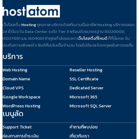
เว็บโฮสติ้ง
Hosting
คุณภาพ บริการด้วยทีมงานมืออาชีพ Hosting บริการตลอด
24 ชั่วโมง ใน Data Center ระดับ Tier 3 พร้อมด้วยมาตรฐาน ISO20000,
ISO27001 และ ISO9001 ถ้าคุณกำลังมองหา
เว็บโฮสติ้งที่ไหนดี
ก็ที่นี่แหละ รับ
ประกันความพึงพอใจ ยินดีคืนเงินเต็มจำนวน โดยไม่ต้องแจ้งเหตุผลในการขอคืน
บริการ
Web Hosting
Reseller Hosting
Domain Name
SSL Certificate
Cloud VPS
Dedicated Server
Google Workspace
Microsoft 365
WordPress Hosting
Microsoft SQL Server
เมนูลัด
Support Ticket
คำถามที่พบบ่อย
ช่องทางการชำระเงิน
เกี่ยวกับเรา