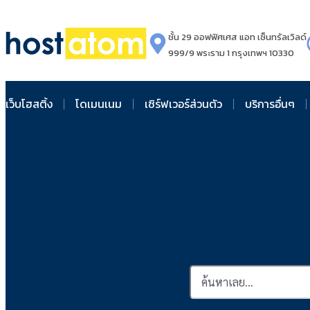
ชั้น 29 ออฟฟิศเศส แอท เซ็นทรัลเวิลด์
999/9 พระราม 1 กรุงเทพฯ 10330
เว็บโฮสติ้ง
โดเมนเนม
เซิร์ฟเวอร์ส่วนตัว
บริการอื่นๆ