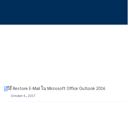
วิธี Restore E-Mail ใน Microsoft Office Outlook 2016
October 6, 2017