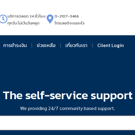
บริการตลอด 24 ชั่วโมง
0-2107-3466
ทุกวัน ไม่เว้นวันหยุด
โทรเลยดิจะรออะไร
การชำระเงิน
ช่วยเหลือ
เกี่ยวกับเรา
Client Login
The self-service support
We providing 24/7 community based support.