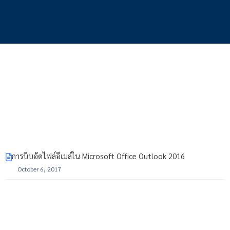
การบีบอัดไฟล์อีเมล์ใน Microsoft Office Outlook 2016
October 6, 2017