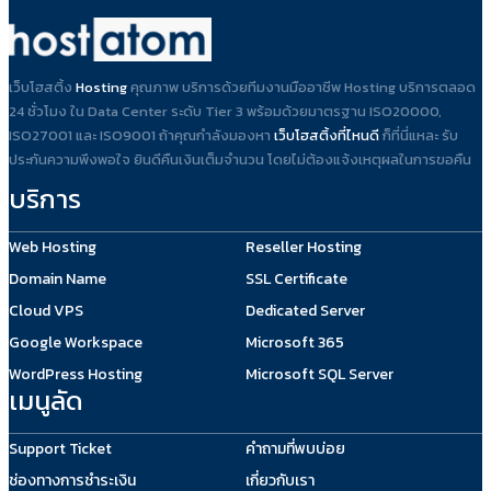
เว็บโฮสติ้ง
Hosting
คุณภาพ บริการด้วยทีมงานมืออาชีพ Hosting บริการตลอด
24 ชั่วโมง ใน Data Center ระดับ Tier 3 พร้อมด้วยมาตรฐาน ISO20000,
ISO27001 และ ISO9001 ถ้าคุณกำลังมองหา
เว็บโฮสติ้งที่ไหนดี
ก็ที่นี่แหละ รับ
ประกันความพึงพอใจ ยินดีคืนเงินเต็มจำนวน โดยไม่ต้องแจ้งเหตุผลในการขอคืน
บริการ
Web Hosting
Reseller Hosting
Domain Name
SSL Certificate
Cloud VPS
Dedicated Server
Google Workspace
Microsoft 365
WordPress Hosting
Microsoft SQL Server
เมนูลัด
Support Ticket
คำถามที่พบบ่อย
ช่องทางการชำระเงิน
เกี่ยวกับเรา