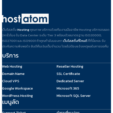
เว็บโฮสติ้ง
Hosting
คุณภาพ บริการด้วยทีมงานมืออาชีพ Hosting บริการตลอด
24 ชั่วโมง ใน Data Center ระดับ Tier 3 พร้อมด้วยมาตรฐาน ISO20000,
ISO27001 และ ISO9001 ถ้าคุณกำลังมองหา
เว็บโฮสติ้งที่ไหนดี
ก็ที่นี่แหละ รับ
ประกันความพึงพอใจ ยินดีคืนเงินเต็มจำนวน โดยไม่ต้องแจ้งเหตุผลในการขอคืน
บริการ
Web Hosting
Reseller Hosting
Domain Name
SSL Certificate
Cloud VPS
Dedicated Server
Google Workspace
Microsoft 365
WordPress Hosting
Microsoft SQL Server
เมนูลัด
Support Ticket
คำถามที่พบบ่อย