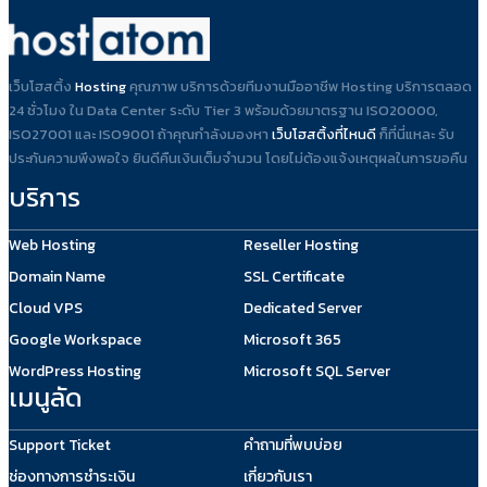
เว็บโฮสติ้ง
Hosting
คุณภาพ บริการด้วยทีมงานมืออาชีพ Hosting บริการตลอด
24 ชั่วโมง ใน Data Center ระดับ Tier 3 พร้อมด้วยมาตรฐาน ISO20000,
ISO27001 และ ISO9001 ถ้าคุณกำลังมองหา
เว็บโฮสติ้งที่ไหนดี
ก็ที่นี่แหละ รับ
ประกันความพึงพอใจ ยินดีคืนเงินเต็มจำนวน โดยไม่ต้องแจ้งเหตุผลในการขอคืน
บริการ
Web Hosting
Reseller Hosting
Domain Name
SSL Certificate
Cloud VPS
Dedicated Server
Google Workspace
Microsoft 365
WordPress Hosting
Microsoft SQL Server
เมนูลัด
Support Ticket
คำถามที่พบบ่อย
ช่องทางการชำระเงิน
เกี่ยวกับเรา