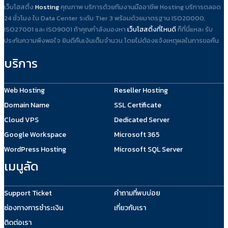
เว็บโฮสติ้ง
Hosting
คุณภาพ บริการด้วยทีมงานมืออาชีพ Hosting บริการตลอด
24 ชั่วโมง ใน Data Center ระดับ Tier 3 พร้อมด้วยมาตรฐาน ISO20000,
ISO27001 และ ISO9001 ถ้าคุณกำลังมองหา
เว็บโฮสติ้งที่ไหนดี
ก็ที่นี่แหละ รับ
ประกันความพึงพอใจ ยินดีคืนเงินเต็มจำนวน โดยไม่ต้องแจ้งเหตุผลในการขอคืน
บริการ
Web Hosting
Reseller Hosting
Domain Name
SSL Certificate
Cloud VPS
Dedicated Server
Google Workspace
Microsoft 365
WordPress Hosting
Microsoft SQL Server
เมนูลัด
Support Ticket
คำถามที่พบบ่อย
ช่องทางการชำระเงิน
เกี่ยวกับเรา
ติดต่อเรา