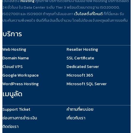
เว็บโฮสติ้ง
Hosting
คุณภาพ บริการด้วยทีมงานมืออาชีพ Hosting บริการตลอด
24 ชั่วโมง ใน Data Center ระดับ Tier 3 พร้อมด้วยมาตรฐาน ISO20000,
ISO27001 และ ISO9001 ถ้าคุณกำลังมองหา
เว็บโฮสติ้งที่ไหนดี
ก็ที่นี่แหละ รับ
ประกันความพึงพอใจ ยินดีคืนเงินเต็มจำนวน โดยไม่ต้องแจ้งเหตุผลในการขอคืน
บริการ
Web Hosting
Reseller Hosting
Domain Name
SSL Certificate
Cloud VPS
Dedicated Server
Google Workspace
Microsoft 365
WordPress Hosting
Microsoft SQL Server
เมนูลัด
Support Ticket
คำถามที่พบบ่อย
ช่องทางการชำระเงิน
เกี่ยวกับเรา
ติดต่อเรา