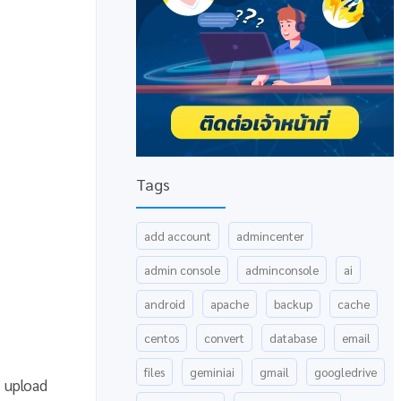
Tags
add account
admincenter
admin console
adminconsole
ai
android
apache
backup
cache
centos
convert
database
email
files
geminiai
gmail
googledrive
 upload