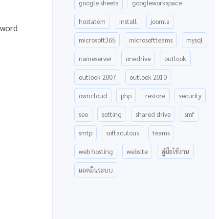
google sheets
googleworkspace
hostatom
install
joomla
sword
microsoft365
microsoftteams
mysql
nameserver
onedrive
outlook
outlook 2007
outlook 2010
owncloud
php
restore
security
seo
setting
shared drive
smf
smtp
softaculous
teams
web hosting
website
คู่มือใช้งาน
แอดมินระบบ