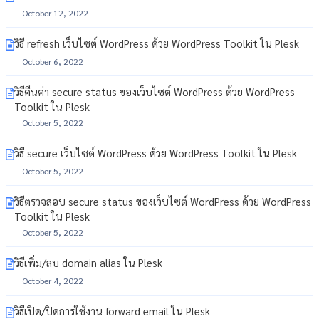
October 12, 2022
วิธี refresh เว็บไซต์ WordPress ด้วย WordPress Toolkit ใน Plesk
October 6, 2022
วิธีคืนค่า secure status ของเว็บไซต์ WordPress ด้วย WordPress
Toolkit ใน Plesk
October 5, 2022
วิธี secure เว็บไซต์ WordPress ด้วย WordPress Toolkit ใน Plesk
October 5, 2022
วิธีตรวจสอบ secure status ของเว็บไซต์ WordPress ด้วย WordPress
Toolkit ใน Plesk
October 5, 2022
วิธีเพิ่ม/ลบ domain alias ใน Plesk
October 4, 2022
วิธีเปิด/ปิดการใช้งาน forward email ใน Plesk