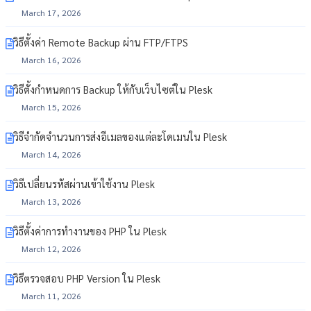
March 17, 2026
วิธีตั้งค่า Remote Backup ผ่าน FTP/FTPS
March 16, 2026
วิธีตั้งกำหนดการ Backup ให้กับเว็บไซต์ใน Plesk
March 15, 2026
วิธีจำกัดจำนวนการส่งอีเมลของแต่ละโดเมนใน Plesk
March 14, 2026
วิธีเปลี่ยนรหัสผ่านเข้าใช้งาน Plesk
March 13, 2026
วิธีตั้งค่าการทำงานของ PHP ใน Plesk
March 12, 2026
วิธีตรวจสอบ PHP Version ใน Plesk
March 11, 2026