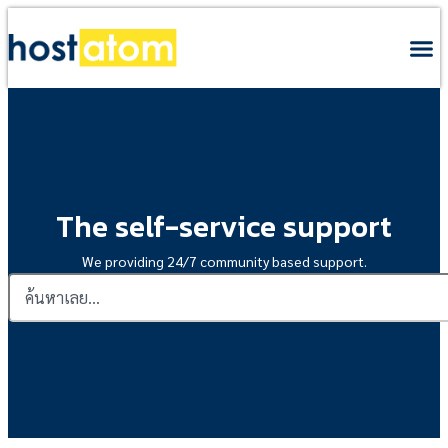
The self-service support
We providing 24/7 community based support.