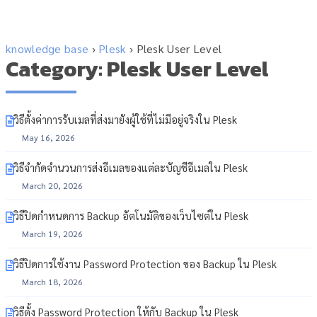
knowledge base
›
Plesk
›
Plesk User Level
Category: Plesk User Level
วิธีตั้งค่าการรับเมลที่ส่งมายังผู้ใช้ที่ไม่มีอยู่จริงใน Plesk
May 16, 2026
วิธีจำกัดจำนวนการส่งอีเมลของแต่ละบัญชีอีเมลใน Plesk
March 20, 2026
วิธีปิดกำหนดการ Backup อัตโนมัติของเว็บไซต์ใน Plesk
March 19, 2026
วิธีปิดการใช้งาน Password Protection ของ Backup ใน Plesk
March 18, 2026
วิธีตั้ง Password Protection ให้กับ Backup ใน Plesk