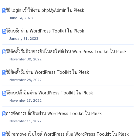
วิธี login เข้าใช้งาน phpMyAdmin ใน Plesk
June 14, 2023
วิธีลบธีมผ่าน WordPress Toolkit ใน Plesk
January 31, 2023
วิธีติดตั้งธีมด้วยการอัปโหลดไฟล์ผ่าน WordPress Toolkit ใน Plesk
November 30, 2022
วิธีติดตั้งธีมผ่าน WordPress Toolkit ใน Plesk
November 25, 2022
วิธีลบปลั๊กอินผ่าน WordPress Toolkit ใน Plesk
November 17, 2022
การจัดการปลั๊กอินผ่าน WordPress Toolkit ใน Plesk
November 11, 2022
วิธี remove เว็บไซต์ WordPress ด้วย WordPress Toolkit ใน Plesk