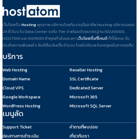
เว็บโฮสติ้ง
Hosting
คุณภาพ บริการด้วยทีมงานมืออาชีพ Hosting บริการตลอด
24 ชั่วโมง ใน Data Center ระดับ Tier 3 พร้อมด้วยมาตรฐาน ISO20000,
ISO27001 และ ISO9001 ถ้าคุณกำลังมองหา
เว็บโฮสติ้งที่ไหนดี
ก็ที่นี่แหละ รับ
ประกันความพึงพอใจ ยินดีคืนเงินเต็มจำนวน โดยไม่ต้องแจ้งเหตุผลในการขอคืน
บริการ
Web Hosting
Reseller Hosting
Domain Name
SSL Certificate
Cloud VPS
Dedicated Server
Google Workspace
Microsoft 365
WordPress Hosting
Microsoft SQL Server
เมนูลัด
Support Ticket
คำถามที่พบบ่อย
ช่องทางการชำระเงิน
เกี่ยวกับเรา