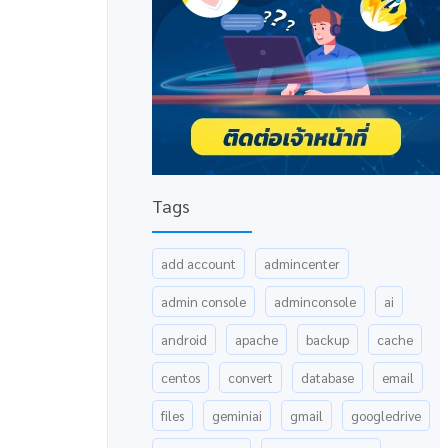
Tags
add account
admincenter
admin console
adminconsole
ai
android
apache
backup
cache
centos
convert
database
email
files
geminiai
gmail
googledrive