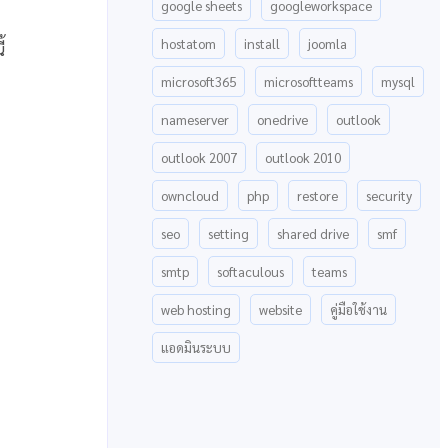
google sheets
googleworkspace
hostatom
install
joomla
้
microsoft365
microsoftteams
mysql
nameserver
onedrive
outlook
outlook 2007
outlook 2010
owncloud
php
restore
security
seo
setting
shared drive
smf
smtp
softaculous
teams
web hosting
website
คู่มือใช้งาน
แอดมินระบบ