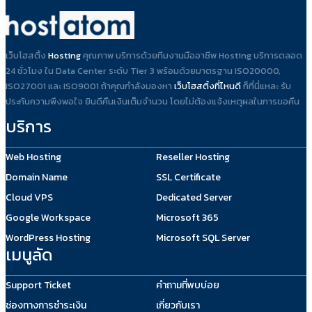
เว็บโฮสติ้ง
Hosting
คุณภาพ บริการด้วยทีมงานมืออาชีพ Hosting บริการตลอด
24 ชั่วโมง ใน Data Center ระดับ Tier 3 พร้อมด้วยมาตรฐาน ISO20000,
ISO27001 และ ISO9001 ถ้าคุณกำลังมองหา
เว็บโฮสติ้งที่ไหนดี
ก็ที่นี่แหละ รับ
ประกันความพึงพอใจ ยินดีคืนเงินเต็มจำนวน โดยไม่ต้องแจ้งเหตุผลในการขอคืน
บริการ
Web Hosting
Reseller Hosting
Domain Name
SSL Certificate
Cloud VPS
Dedicated Server
Google Workspace
Microsoft 365
WordPress Hosting
Microsoft SQL Server
เมนูลัด
Support Ticket
คำถามที่พบบ่อย
ช่องทางการชำระเงิน
เกี่ยวกับเรา