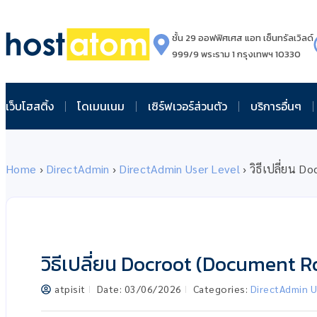
ชั้น 29 ออฟฟิศเศส แอท เซ็นทรัลเวิลด์
999/9 พระราม 1 กรุงเทพฯ 10330
เว็บโฮสติ้ง
โดเมนเนม
เซิร์ฟเวอร์ส่วนตัว
บริการอื่นๆ
Home
›
DirectAdmin
›
DirectAdmin User Level
›
วิธีเปลี่ยน 
วิธีเปลี่ยน Docroot (Document
atpisit
Date:
03/06/2026
Categories:
DirectAdmin U