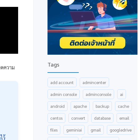
Tags
ะลดความ
add account
admincenter
admin console
adminconsole
ai
android
apache
backup
cache
centos
convert
database
email
files
geminiai
gmail
googledrive
ไว้