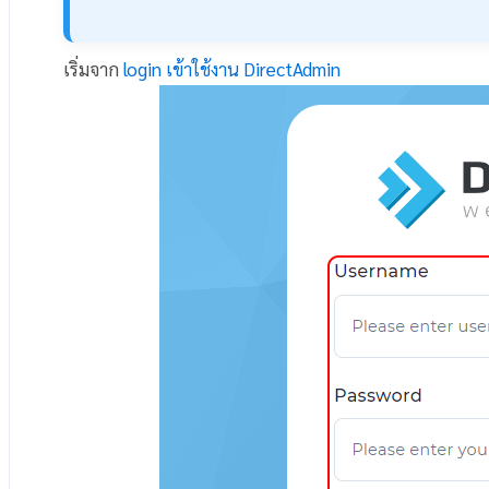
เริ่มจาก
login เข้าใช้งาน DirectAdmin