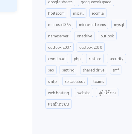
google sheets
googleworkspace
hostatom
install
joomla
microsoft365
microsoftteams
mysql
nameserver
onedrive
outlook
outlook 2007
outlook 2010
owncloud
php
restore
security
seo
setting
shared drive
smf
smtp
softaculous
teams
web hosting
website
คู่มือใช้งาน
แอดมินระบบ