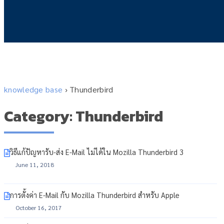
knowledge base
›
Thunderbird
Category: Thunderbird
วิธีแก้ปัญหารับ-ส่ง E-Mail ไม่ได้ใน Mozilla Thunderbird 3
June 11, 2018
การตั้งค่า E-Mail กับ Mozilla Thunderbird สำหรับ Apple
October 16, 2017