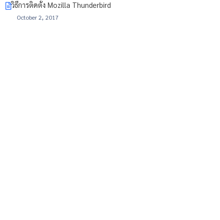
วิธีการติดตั้ง Mozilla Thunderbird
October 2, 2017