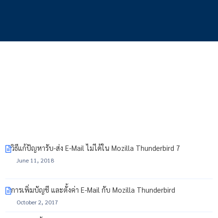
วิธีแก้ปัญหารับ-ส่ง E-Mail ไม่ได้ใน Mozilla Thunderbird 7
June 11, 2018
การเพิ่มบัญชี และตั้งค่า E-Mail กับ Mozilla Thunderbird
October 2, 2017