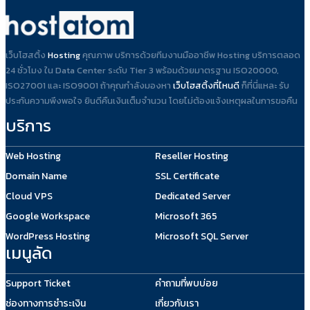
เว็บโฮสติ้ง
Hosting
คุณภาพ บริการด้วยทีมงานมืออาชีพ Hosting บริการตลอด
24 ชั่วโมง ใน Data Center ระดับ Tier 3 พร้อมด้วยมาตรฐาน ISO20000,
ISO27001 และ ISO9001 ถ้าคุณกำลังมองหา
เว็บโฮสติ้งที่ไหนดี
ก็ที่นี่แหละ รับ
ประกันความพึงพอใจ ยินดีคืนเงินเต็มจำนวน โดยไม่ต้องแจ้งเหตุผลในการขอคืน
บริการ
Web Hosting
Reseller Hosting
Domain Name
SSL Certificate
Cloud VPS
Dedicated Server
Google Workspace
Microsoft 365
WordPress Hosting
Microsoft SQL Server
เมนูลัด
Support Ticket
คำถามที่พบบ่อย
ช่องทางการชำระเงิน
เกี่ยวกับเรา