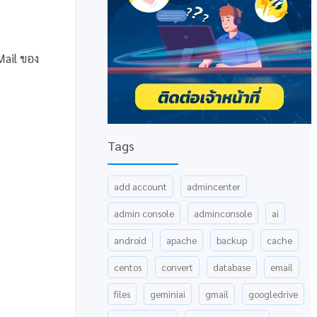
Mail ของ
Tags
add account
admincenter
admin console
adminconsole
ai
android
apache
backup
cache
centos
convert
database
email
files
geminiai
gmail
googledrive