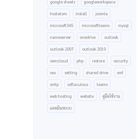
google sheets
googleworkspace
hostatom
install
joomla
microsoft365
microsoftteams
mysql
nameserver
onedrive
outlook
outlook 2007
outlook 2010
owncloud
php
restore
security
seo
setting
shared drive
smf
smtp
softaculous
teams
web hosting
website
คู่มือใช้งาน
แอดมินระบบ