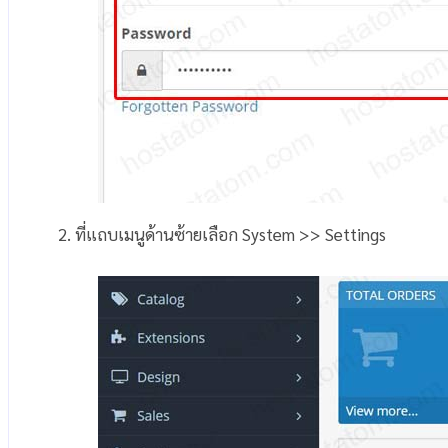
2. ที่แถบเมนูด้านซ้ายเลือก System >> Settings