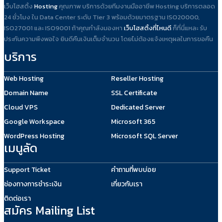
เว็บโฮสติ้ง
Hosting
คุณภาพ บริการด้วยทีมงานมืออาชีพ Hosting บริการตลอด
24 ชั่วโมง ใน Data Center ระดับ Tier 3 พร้อมด้วยมาตรฐาน ISO20000,
ISO27001 และ ISO9001 ถ้าคุณกำลังมองหา
เว็บโฮสติ้งที่ไหนดี
ก็ที่นี่แหละ รับ
ประกันความพึงพอใจ ยินดีคืนเงินเต็มจำนวน โดยไม่ต้องแจ้งเหตุผลในการขอคืน
บริการ
Web Hosting
Reseller Hosting
Domain Name
SSL Certificate
Cloud VPS
Dedicated Server
Google Workspace
Microsoft 365
WordPress Hosting
Microsoft SQL Server
เมนูลัด
Support Ticket
คำถามที่พบบ่อย
ช่องทางการชำระเงิน
เกี่ยวกับเรา
ติดต่อเรา
สมัคร Mailing List