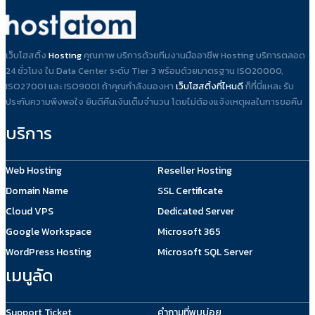
เว็บโฮสติ้ง
Hosting
คุณภาพ บริการด้วยทีมงานมืออาชีพ Hosting บริการตลอด
24 ชั่วโมง ใน Data Center ระดับ Tier 3 พร้อมด้วยมาตรฐาน ISO20000,
ISO27001 และ ISO9001 ถ้าคุณกำลังมองหา
เว็บโฮสติ้งที่ไหนดี
ก็ที่นี่แหละ รับ
ประกันความพึงพอใจ ยินดีคืนเงินเต็มจำนวน โดยไม่ต้องแจ้งเหตุผลในการขอคืน
บริการ
Web Hosting
Reseller Hosting
Domain Name
SSL Certificate
Cloud VPS
Dedicated Server
Google Workspace
Microsoft 365
WordPress Hosting
Microsoft SQL Server
เมนูลัด
Support Ticket
คำถามที่พบบ่อย